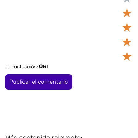
★
★
★
★
Tu puntuación:
Útil
Más contenido relevante: