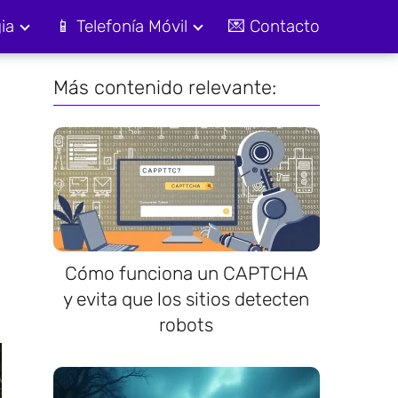
ia
📱 Telefonía Móvil
💌 Contacto
Más contenido relevante:
Cómo funciona un CAPTCHA
y evita que los sitios detecten
robots