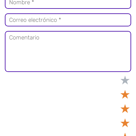
★
★
★
★