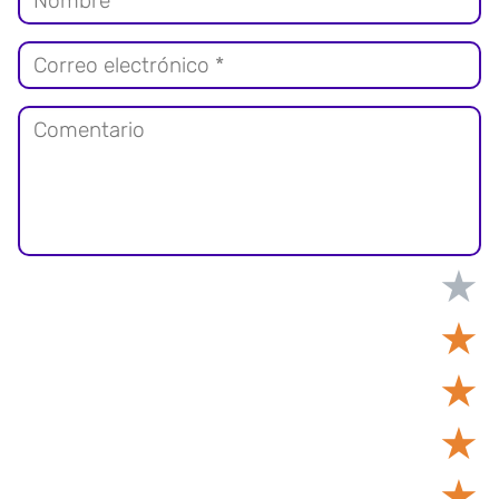
★
★
★
★
★