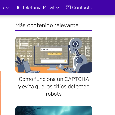
ia
📱 Telefonía Móvil
💌 Contacto
Más contenido relevante:
Cómo funciona un CAPTCHA
y evita que los sitios detecten
robots