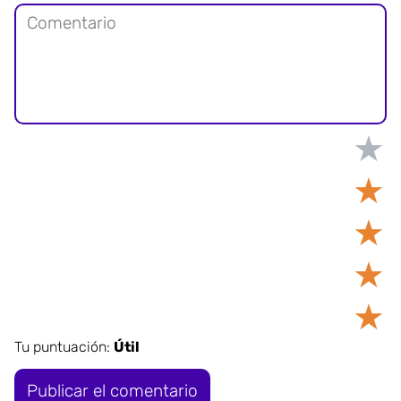
★
★
★
★
★
Tu puntuación:
Útil