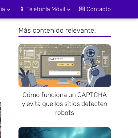
ia
📱 Telefonía Móvil
💌 Contacto
Más contenido relevante:
Cómo funciona un CAPTCHA
y evita que los sitios detecten
robots