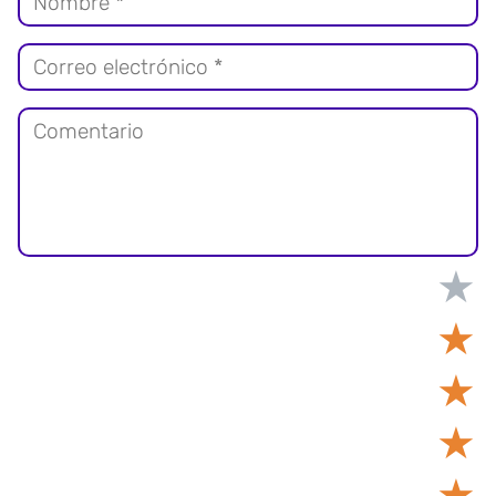
★
★
★
★
★