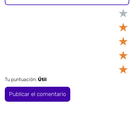
★
★
★
★
★
Tu puntuación:
Útil