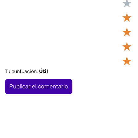
★
★
★
★
★
Tu puntuación:
Útil