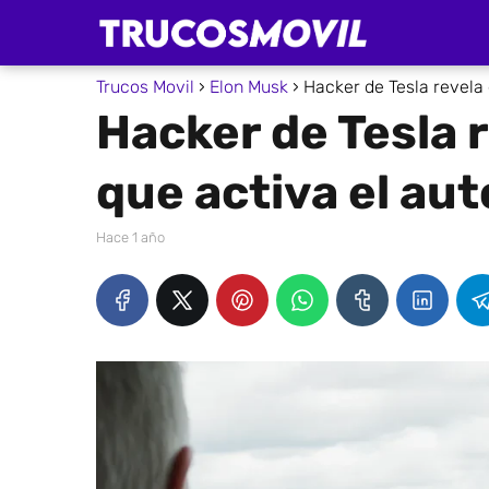
Trucos Movil
Elon Musk
Hacker de Tesla revela 
Hacker de Tesla 
que activa el aut
hace 1 año