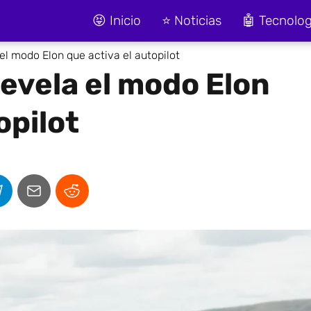
😝 Inicio
⭐ Noticias
🤖 Tecnolog
el modo Elon que activa el autopilot
revela el modo Elon
opilot