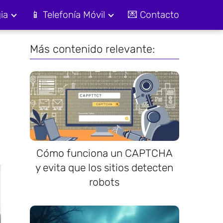
ia
📱 Telefonía Móvil
💌 Contacto
Más contenido relevante:
Cómo funciona un CAPTCHA
y evita que los sitios detecten
robots