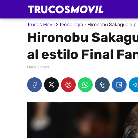
Trucos Movil
Tecnología
Hironobu Sakaguchi pla
Hironobu Sakagu
al estilo Final Fa
hace 2 años