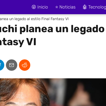
😝 Inicio
⭐ Noticias
🤖 Tecnolog
nea un legado al estilo Final Fantasy VI
chi planea un legado
ntasy VI