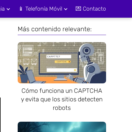
ia
📱 Telefonía Móvil
💌 Contacto
Más contenido relevante:
Cómo funciona un CAPTCHA
y evita que los sitios detecten
robots