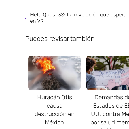
Meta Quest 3S: La revolución que espera
en VR
Puedes revisar también
Huracán Otis
Demandas d
causa
Estados de E
destrucción en
UU. contra Me
México
por salud men