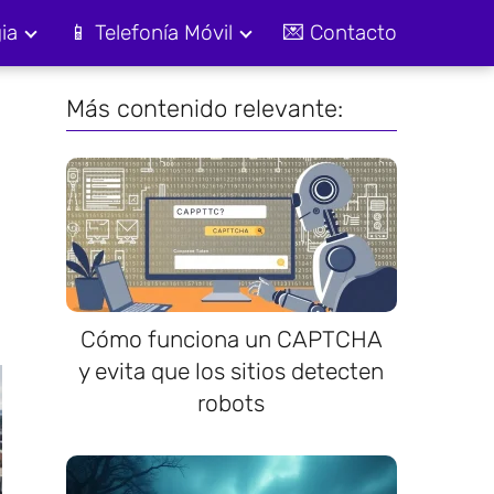
ia
📱 Telefonía Móvil
💌 Contacto
Más contenido relevante:
Cómo funciona un CAPTCHA
y evita que los sitios detecten
robots