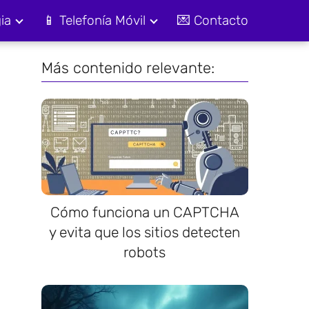
ia
📱 Telefonía Móvil
💌 Contacto
Más contenido relevante:
Cómo funciona un CAPTCHA
y evita que los sitios detecten
robots