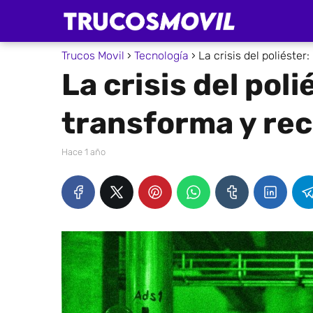
Trucos Movil
Tecnología
La crisis del poliéster
La crisis del pol
transforma y rec
hace 1 año