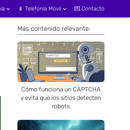
ia
📱 Telefonía Móvil
💌 Contacto
Más contenido relevante:
Cómo funciona un CAPTCHA
y evita que los sitios detecten
robots