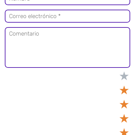
★
★
★
★
★