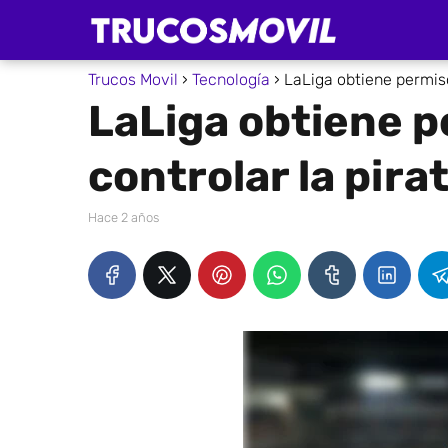
Trucos Movil
Tecnología
LaLiga obtiene permiso 
LaLiga obtiene p
controlar la pirat
hace 2 años