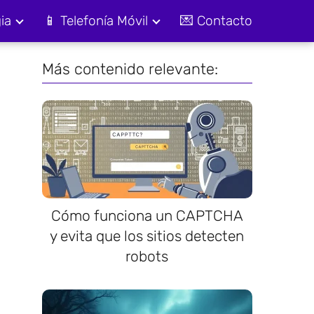
ia
📱 Telefonía Móvil
💌 Contacto
Más contenido relevante:
Cómo funciona un CAPTCHA
y evita que los sitios detecten
robots