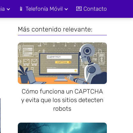
ia
📱 Telefonía Móvil
💌 Contacto
Más contenido relevante:
Cómo funciona un CAPTCHA
y evita que los sitios detecten
robots