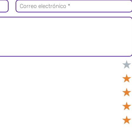
★
★
★
★
★