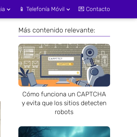
ia
📱 Telefonía Móvil
💌 Contacto
Más contenido relevante:
Cómo funciona un CAPTCHA
y evita que los sitios detecten
robots