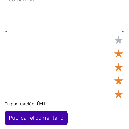
★
★
★
★
★
Tu puntuación:
Útil