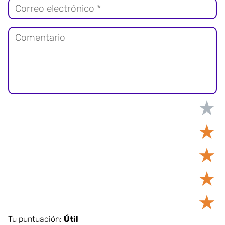
★
★
★
★
★
Tu puntuación:
Útil