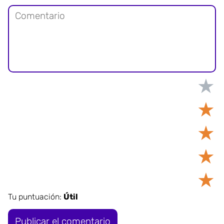
★
★
★
★
★
Tu puntuación:
Útil