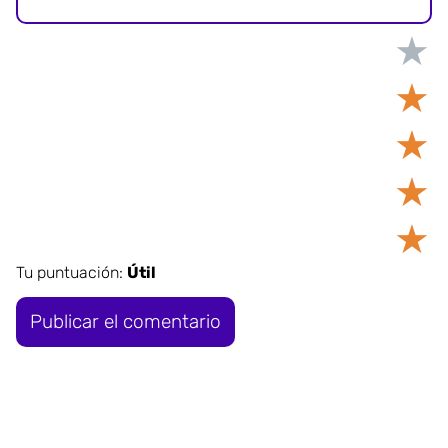
★
★
★
★
★
Tu puntuación:
Útil