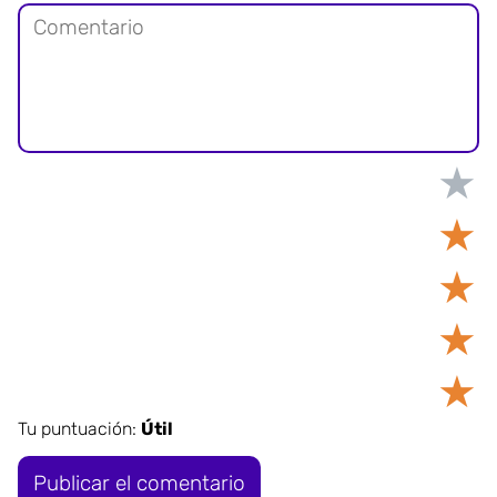
★
★
★
★
★
Tu puntuación:
Útil