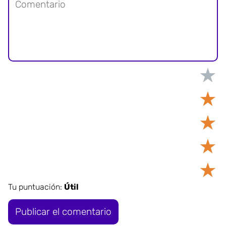
★
★
★
★
★
Tu puntuación:
Útil