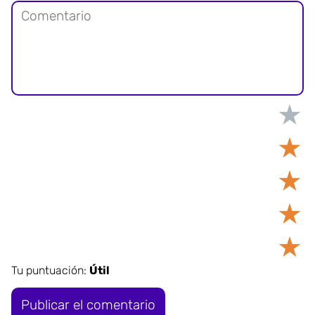
★
★
★
★
★
Tu puntuación:
Útil