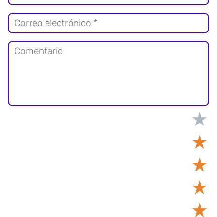
★
★
★
★
★