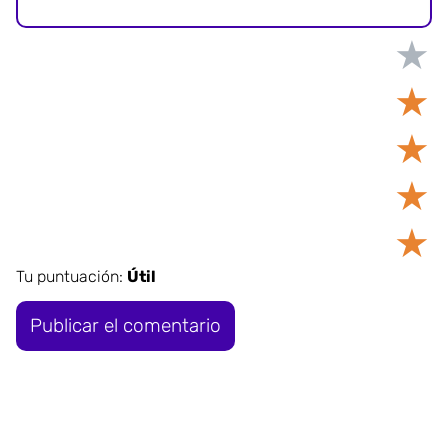
★
★
★
★
★
Tu puntuación:
Útil