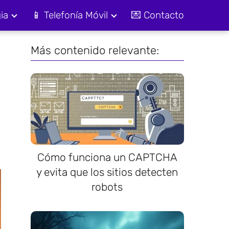
ia
📱 Telefonía Móvil
💌 Contacto
Más contenido relevante:
Cómo funciona un CAPTCHA
y evita que los sitios detecten
robots