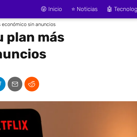
😝 Inicio
⭐ Noticias
🤖 Tecnolog
ás económico sin anuncios
u plan más
nuncios