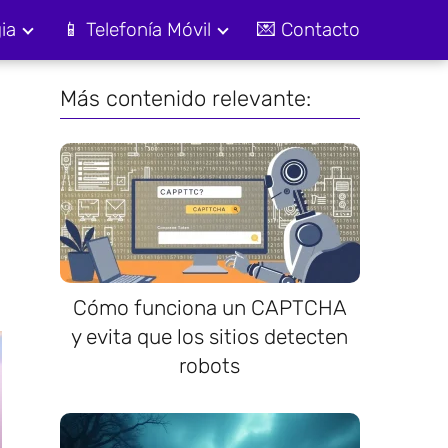
ia
📱 Telefonía Móvil
💌 Contacto
Más contenido relevante:
Cómo funciona un CAPTCHA
y evita que los sitios detecten
robots