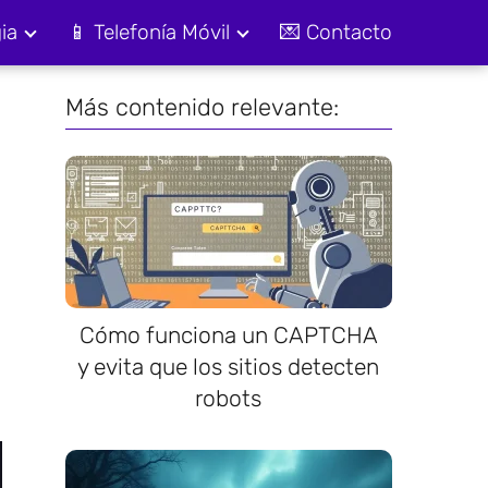
ia
📱 Telefonía Móvil
💌 Contacto
Más contenido relevante:
Cómo funciona un CAPTCHA
y evita que los sitios detecten
robots