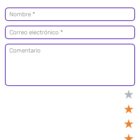
★
★
★
★