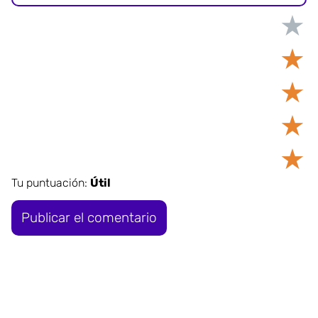
★
★
★
★
★
Tu puntuación:
Útil