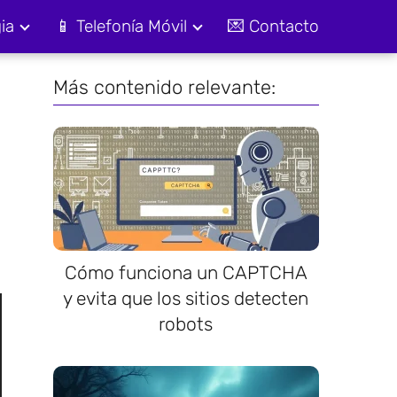
ia
📱 Telefonía Móvil
💌 Contacto
Más contenido relevante:
Cómo funciona un CAPTCHA
y evita que los sitios detecten
robots