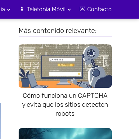
ia
📱 Telefonía Móvil
💌 Contacto
Más contenido relevante:
Cómo funciona un CAPTCHA
y evita que los sitios detecten
robots