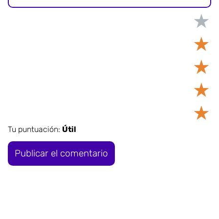
★
★
★
★
★
Tu puntuación:
Útil