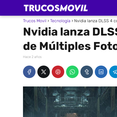
Trucos Movil
Tecnología
Nvidia lanza DLSS 4 c
Nvidia lanza DLS
de Múltiples Fo
hace 2 años