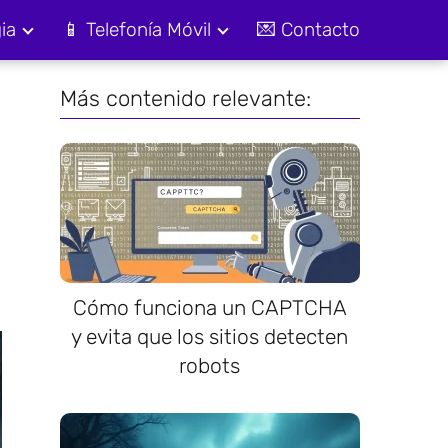
ia
📱 Telefonía Móvil
💌 Contacto
Más contenido relevante:
Cómo funciona un CAPTCHA
y evita que los sitios detecten
robots