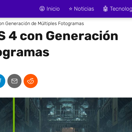
😝 Inicio
⭐ Noticias
🤖 Tecnolog
on Generación de Múltiples Fotogramas
S 4 con Generación
togramas