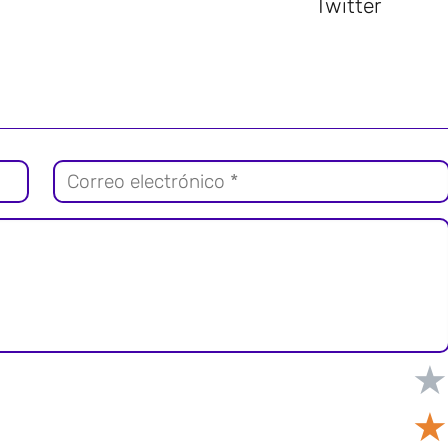
Twitter
★
★