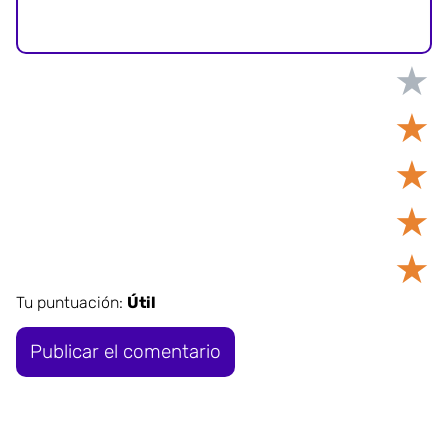
★
★
★
★
★
Tu puntuación:
Útil