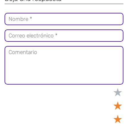
★
★
★