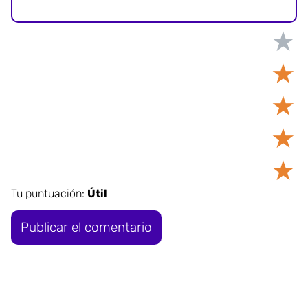
★
★
★
★
★
Tu puntuación:
Útil