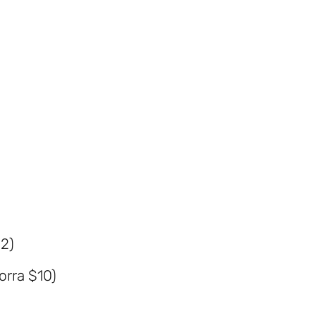
$2)
orra $10)