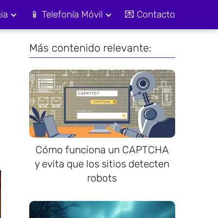
ia
📱 Telefonía Móvil
💌 Contacto
Más contenido relevante:
Cómo funciona un CAPTCHA
y evita que los sitios detecten
robots