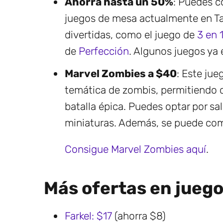
Ahorra hasta un 50%
: Puedes c
juegos de mesa actualmente en Ta
divertidas, como el juego de
3 en 
de
Perfección
. Algunos juegos ya
Marvel Zombies a $40
: Este jue
temática de zombis, permitiendo q
batalla épica. Puedes optar por sa
miniaturas. Además, se puede comb
Consigue Marvel Zombies aquí
.
Más ofertas en jueg
Farkel: $17
(ahorra $8)