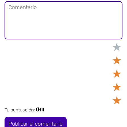
★
★
★
★
★
Tu puntuación:
Útil