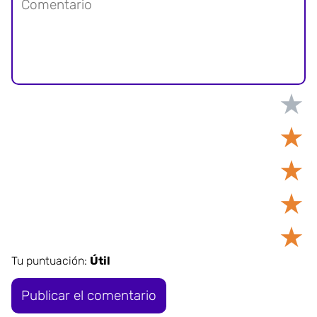
★
★
★
★
★
Tu puntuación:
Útil