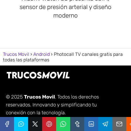
sensor de presión arterial y diseño
moderno
Trucos Movil
Android
Photocall TV canales gratis para
todas las plataformas
© 2025
Trucos Movil
. Todos los derechos
reservados. Innovando y simplificando tu
conexión con la tecnología.