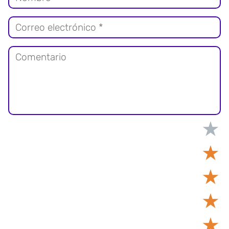
★
★
★
★
★