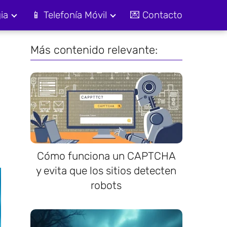
ia
📱 Telefonía Móvil
💌 Contacto
Más contenido relevante:
Cómo funciona un CAPTCHA
y evita que los sitios detecten
robots