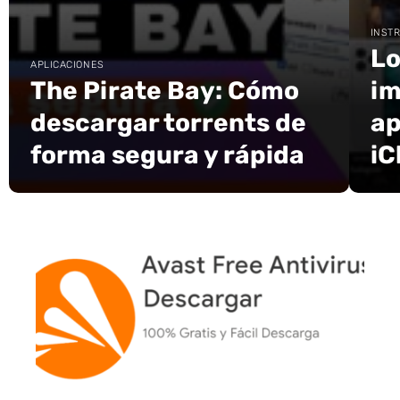
INST
Lo
APLICACIONES
The Pirate Bay: Cómo
im
descargar torrents de
ap
forma segura y rápida
iC