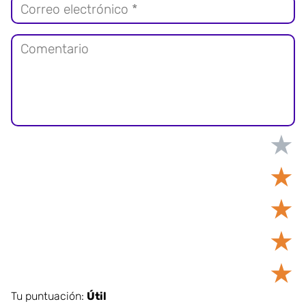
★
★
★
★
★
Tu puntuación:
Útil