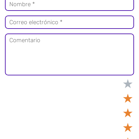
★
★
★
★