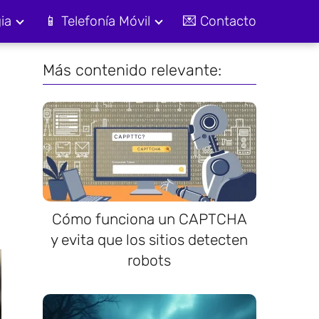
ia
📱 Telefonía Móvil
💌 Contacto
Más contenido relevante:
Cómo funciona un CAPTCHA
y evita que los sitios detecten
robots