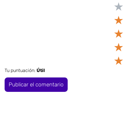
★
★
★
★
★
Tu puntuación:
Útil